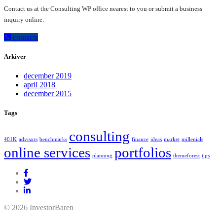
Contact us at the Consulting WP office nearest to you or submit a business
inquiry online.
contacts
Arkiver
december 2019
april 2018
december 2015
Tags
consulting
401K
advisors
benchmarks
finance
ideas
market
millenials
online services
portfolios
planning
themeforest
tips
© 2026 InvestorBaren