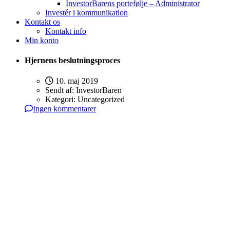
InvestorBarens portefølje – Administrator
Investér i kommunikation
Kontakt os
Kontakt info
Min konto
Hjernens beslutningsproces
10. maj 2019
Sendt af:
InvestorBaren
Kategori:
Uncategorized
Ingen kommentarer