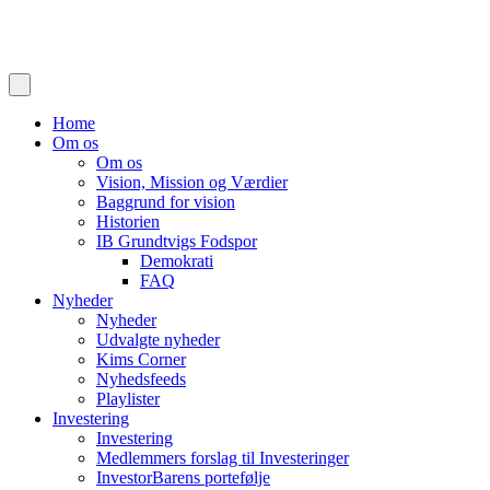
Home
Om os
Om os
Vision, Mission og Værdier
Baggrund for vision
Historien
IB Grundtvigs Fodspor
Demokrati
FAQ
Nyheder
Nyheder
Udvalgte nyheder
Kims Corner
Nyhedsfeeds
Playlister
Investering
Investering
Medlemmers forslag til Investeringer
InvestorBarens portefølje