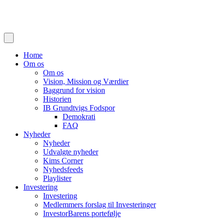
Home
Om os
Om os
Vision, Mission og Værdier
Baggrund for vision
Historien
IB Grundtvigs Fodspor
Demokrati
FAQ
Nyheder
Nyheder
Udvalgte nyheder
Kims Corner
Nyhedsfeeds
Playlister
Investering
Investering
Medlemmers forslag til Investeringer
InvestorBarens portefølje