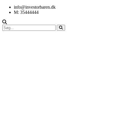
info@investorbaren.dk
M: 35444444