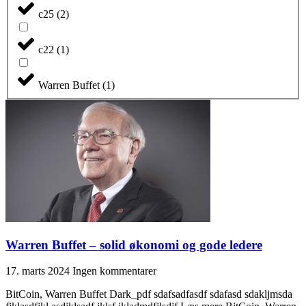
c25
(
2
)
c22
(
1
)
Warren Buffet
(
1
)
Warren Buffet – solid økonomi og gode ledere
17. marts 2024
Ingen kommentarer
BitCoin, Warren Buffet Dark_pdf sdafsadfasdf sdafasd sdakljmsda