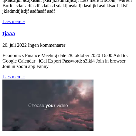
fjklasdfjkl asdjklsadf jklsf jkladmdfjlsdjf Læs mere BitCoin, Warren
Buffet sdafsadfasdf sdafasd sdakljmsda fjklasdfjkl asdjklsadf jklsf
jkladmdfjlsdjf asdfasdf asdf
Læs mere »
tjaaa
20. juli 2022
Ingen kommentarer
Economics Finance Meeting date 28. oktober 2020 16:00 Add to:
Google Calendar , iCal Export Password: s3lki4 Join in browser
Join in zoom app Fanny
Læs mere »