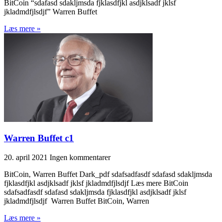
BitCoin “sdafasd sdakljmsda fjklasdfjkl asdjklsadf jklsf
jkladmdfjlsdjf” Warren Buffet
Læs mere »
Warren Buffet c1
20. april 2021
Ingen kommentarer
BitCoin, Warren Buffet Dark_pdf sdafsadfasdf sdafasd sdakljmsda
fjklasdfjkl asdjklsadf jklsf jkladmdfjlsdjf Læs mere BitCoin
sdafsadfasdf sdafasd sdakljmsda fjklasdfjkl asdjklsadf jklsf
jkladmdfjlsdjf Warren Buffet BitCoin, Warren
Læs mere »