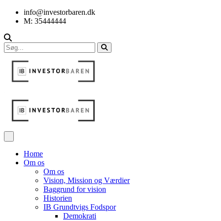
info@investorbaren.dk
M: 35444444
Home
Om os
Om os
Vision, Mission og Værdier
Baggrund for vision
Historien
IB Grundtvigs Fodspor
Demokrati