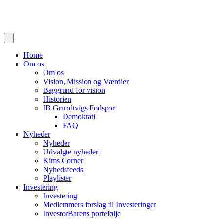
Home
Om os
Om os
Vision, Mission og Værdier
Baggrund for vision
Historien
IB Grundtvigs Fodspor
Demokrati
FAQ
Nyheder
Nyheder
Udvalgte nyheder
Kims Corner
Nyhedsfeeds
Playlister
Investering
Investering
Medlemmers forslag til Investeringer
InvestorBarens portefølje