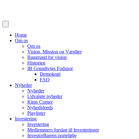
Home
Om os
Om os
Vision, Mission og Værdier
Baggrund for vision
Historien
IB Grundtvigs Fodspor
Demokrati
FAQ
Nyheder
Nyheder
Udvalgte nyheder
Kims Corner
Nyhedsfeeds
Playlister
Investering
Investering
Medlemmers forslag til Investeringer
InvestorBarens portefølje