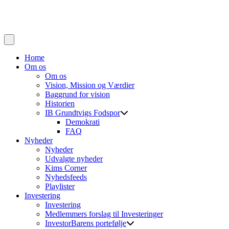
Home
Om os
Om os
Vision, Mission og Værdier
Baggrund for vision
Historien
IB Grundtvigs Fodspor
Demokrati
FAQ
Nyheder
Nyheder
Udvalgte nyheder
Kims Corner
Nyhedsfeeds
Playlister
Investering
Investering
Medlemmers forslag til Investeringer
InvestorBarens portefølje