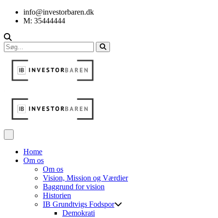
info@investorbaren.dk
M: 35444444
Home
Om os
Om os
Vision, Mission og Værdier
Baggrund for vision
Historien
IB Grundtvigs Fodspor
Demokrati