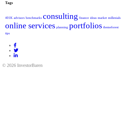
Tags
consulting
401K
advisors
benchmarks
finance
ideas
market
millenials
online services
portfolios
planning
themeforest
tips
© 2026 InvestorBaren