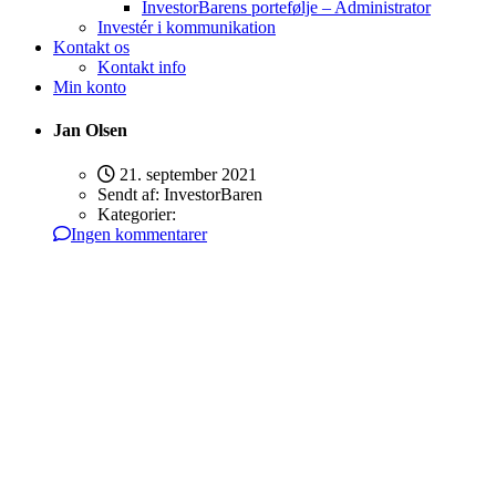
InvestorBarens portefølje – Administrator
Investér i kommunikation
Kontakt os
Kontakt info
Min konto
Jan Olsen
21. september 2021
Sendt af:
InvestorBaren
Kategorier:
Ingen kommentarer