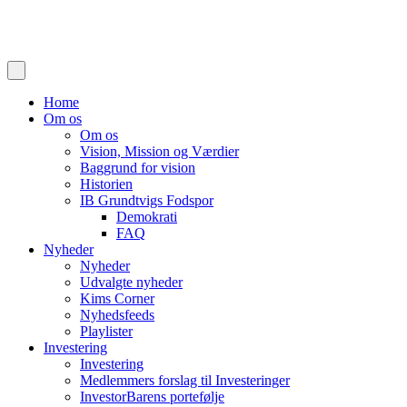
Home
Om os
Om os
Vision, Mission og Værdier
Baggrund for vision
Historien
IB Grundtvigs Fodspor
Demokrati
FAQ
Nyheder
Nyheder
Udvalgte nyheder
Kims Corner
Nyhedsfeeds
Playlister
Investering
Investering
Medlemmers forslag til Investeringer
InvestorBarens portefølje