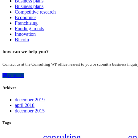
Business plans
Business plans
Competitive research
Economics
Franchising
Funding trends
Innovation
Bitcoin
how can we help you?
Contact us at the Consulting WP office nearest to you or submit a business inquir
contacts
Arkiver
december 2019
april 2018
december 2015
Tags
consulting
on