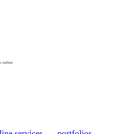
y online.
line services
portfolios