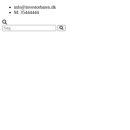
info@investorbaren.dk
M: 35444444