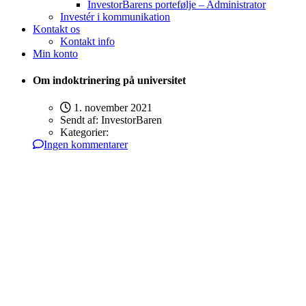
InvestorBarens portefølje – Administrator
Investér i kommunikation
Kontakt os
Kontakt info
Min konto
Om indoktrinering på universitet
1. november 2021
Sendt af:
InvestorBaren
Kategorier:
Ingen kommentarer