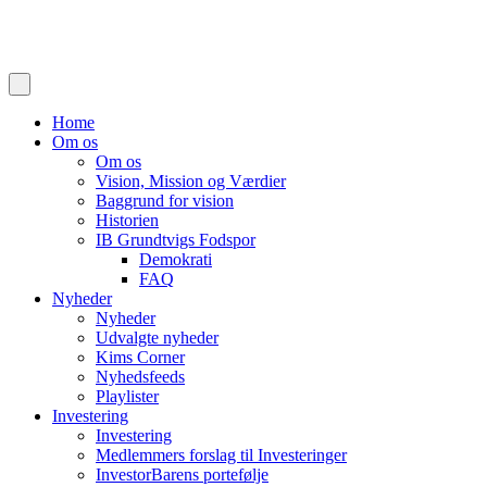
Home
Om os
Om os
Vision, Mission og Værdier
Baggrund for vision
Historien
IB Grundtvigs Fodspor
Demokrati
FAQ
Nyheder
Nyheder
Udvalgte nyheder
Kims Corner
Nyhedsfeeds
Playlister
Investering
Investering
Medlemmers forslag til Investeringer
InvestorBarens portefølje