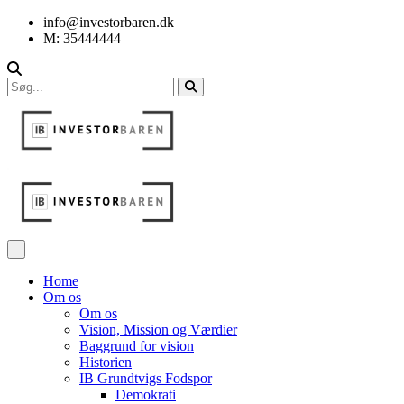
info@investorbaren.dk
M: 35444444
Home
Om os
Om os
Vision, Mission og Værdier
Baggrund for vision
Historien
IB Grundtvigs Fodspor
Demokrati