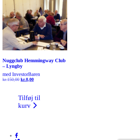
Nuggclub Hemmingway Club
– Lyngby
med InvestorBaren
Den
Den
kr.
150,00
kr.
0,00
oprindelige
aktuelle
pris
pris
var:
er:
Tilføj til
kr.150,00.
kr.0,00.
kurv