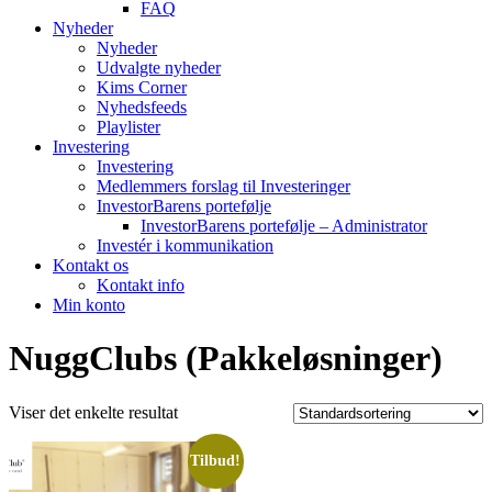
FAQ
Nyheder
Nyheder
Udvalgte nyheder
Kims Corner
Nyhedsfeeds
Playlister
Investering
Investering
Medlemmers forslag til Investeringer
InvestorBarens portefølje
InvestorBarens portefølje – Administrator
Investér i kommunikation
Kontakt os
Kontakt info
Min konto
NuggClubs (Pakkeløsninger)
Viser det enkelte resultat
Tilbud!