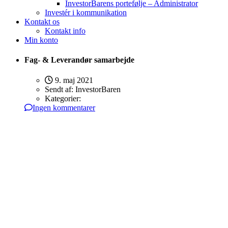
InvestorBarens portefølje – Administrator
Investér i kommunikation
Kontakt os
Kontakt info
Min konto
Fag- & Leverandør samarbejde
9. maj 2021
Sendt af:
InvestorBaren
Kategorier:
Ingen kommentarer