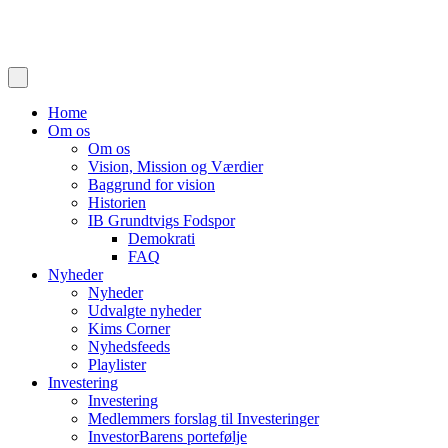
Home
Om os
Om os
Vision, Mission og Værdier
Baggrund for vision
Historien
IB Grundtvigs Fodspor
Demokrati
FAQ
Nyheder
Nyheder
Udvalgte nyheder
Kims Corner
Nyhedsfeeds
Playlister
Investering
Investering
Medlemmers forslag til Investeringer
InvestorBarens portefølje