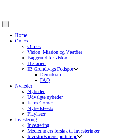
Home
Om os
Om os
Vision, Mission og Værdier
Baggrund for vision
Historien
IB Grundtvigs Fodspor
Demokrati
FAQ
Nyheder
Nyheder
Udvalgte nyheder
Kims Corner
Nyhedsfeeds
Playlister
Investering
Investering
Medlemmers forslag til Investeringer
InvestorBarens portefølje