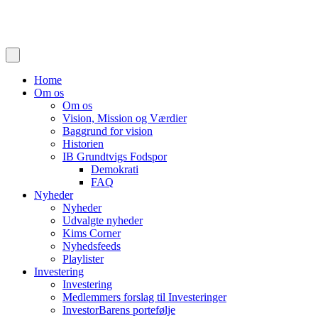
Home
Om os
Om os
Vision, Mission og Værdier
Baggrund for vision
Historien
IB Grundtvigs Fodspor
Demokrati
FAQ
Nyheder
Nyheder
Udvalgte nyheder
Kims Corner
Nyhedsfeeds
Playlister
Investering
Investering
Medlemmers forslag til Investeringer
InvestorBarens portefølje