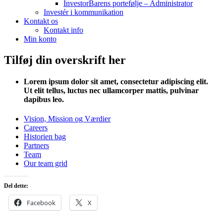
InvestorBarens portefølje – Administrator
Investér i kommunikation
Kontakt os
Kontakt info
Min konto
Tilføj din overskrift her
Lorem ipsum dolor sit amet, consectetur adipiscing elit.
Ut elit tellus, luctus nec ullamcorper mattis, pulvinar
dapibus leo.
Vision, Mission og Værdier
Careers
Historien bag
Partners
Team
Our team grid
Del dette:
Facebook
X